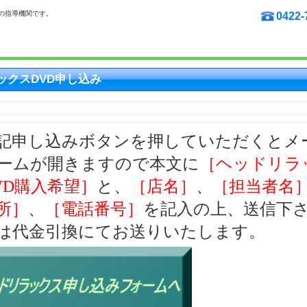
の指導機関です。
0422-
ックスDVD申し込み
申し込みボタンを押していただくとメ
ームが開きますので本文に
［ヘッドリラ
VD購入希望］
と、
［店名］
、
［担当者名
所］
、
［電話番号］
を記入の上、送信下
は代金引換にてお送りいたします。