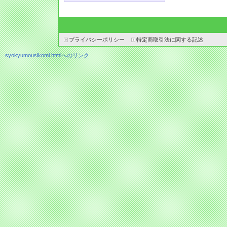
プライバシーポリシー
特定商取引法に関する記述
syokyumousikomi.htmlへのリンク