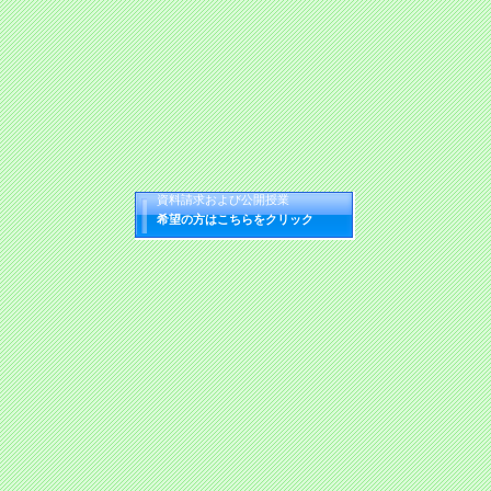
資料請求および公開授業
希望の方はこちらをクリック