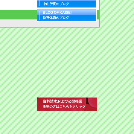
中山所長のブログ
BLOG OF KAISEI
快整体術のブログ
資料請求および公開授業
希望の方はこちらをクリック