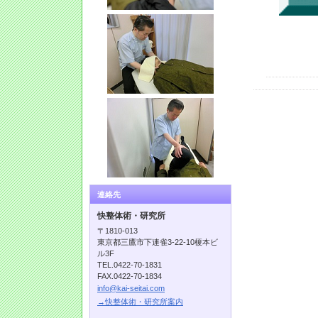
連絡先
快整体術・研究所
〒1810-013
東京都三鷹市下連雀3-22-10榎本ビ
ル3F
TEL.0422-70-1831
FAX.0422-70-1834
info@kai-seitai.com
→快整体術・研究所案内