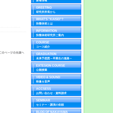
新着情報
GREETING
研究所所長から
WHAT'S "KAISEI"?
快整体術とは
INFORMATION
快整体術研究所ご案内
COURSE
コース紹介
GRADUATION
未来予想図～卒業生の進路～
EXTESION COURSE
公開授業
VIDEO & SOUND
映像＆音声
ACCSESS
お問い合わせ・資料請求
SEMINAR
セミナー・講演の依頼
BLOG OF NAKAYAMA