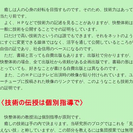
癒しは人の心身の好転を目指すものです。そのため、技術力はあって
当たり前です。
よく、ＨＰなどで技術力の記述を見ることがありますが、快整体術は
一般に技術を公開することでその証明をしています。
口だけで高い技術力というのは誰でもできます。それをネットのよう
にすぐに変更できる媒体ではなく、活字を通して公開しているところが
自信の証であり、社会信用のベースになるのです。
ただ、書籍と言っても自費出版もあります。出版社で分かりますが、
快整体術の場合、全て出版社から依頼がある企画出版です。書籍の形は
とっていても、好きなことが書ける自費出版とは異なるのです。
また、このＨＰにはテレビ出演時の映像が貼り付けられています。ユ
ーチューブに投稿された映像のリンクですが、このようなことも技術力
の証明です。
快整体術の教授法は個別指導が原則です。
癒しの技術は手の内で決まります。当研究所のブログではこれを「見
えない技」と称していますが、この部分を教えるには集団授業では無理