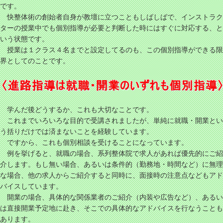
です。
快整体術の創始者自身が教壇に立つこともしばしばで、インストラク
ターの授業中でも個別指導が必要と判断した時にはすぐに対応する、と
いう状態です。
授業は１クラス４名までと設定してるのも、この個別指導ができる限
界としてのことです。
学んだ後どうするか、これも大切なことです。
これまでいろいろな目的で受講されましたが、単純に就職・開業とい
う括りだけでは済まないことを経験しています。
ですから、これも個別相談を受けることになっています。
例を挙げると、就職の場合、系列整体院で求人があれば優先的にご紹
介します。もし無い場合、あるいは条件的（勤務地・時間など）に無理
な場合、他の求人からご紹介すると同時に、面接時の注意点などもアド
バイスしています。
開業の場合、具体的な関係業者のご紹介（内装や広告など）、あるい
は直接開業予定地に赴き、そこでの具体的なアドバイスを行なうことも
あります。