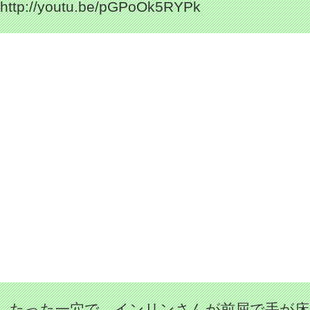
http://youtu.be/pGPoOk5RYPk
たった一穴で、インリンさんが前屈で手が床